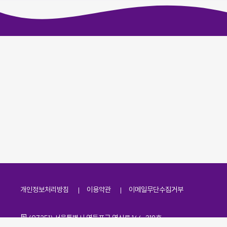
개인정보처리방침
이용약관
이메일무단수집거부
주소
(07251) 서울특별시 영등포구 영신로 166, 319호