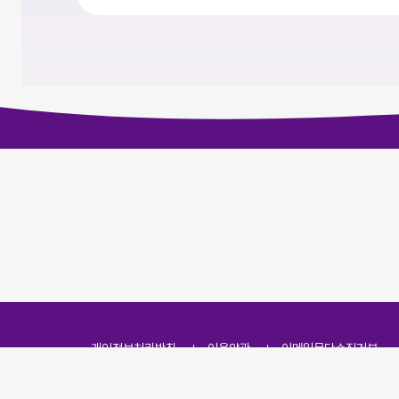
개인정보처리방침
이용약관
이메일무단수집거부
주소
(07251) 서울특별시 영등포구 영신로 166, 319호