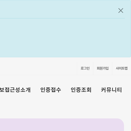
공지
로그인
회원가입
사이트맵
보접근성소개
인증접수
인증조회
커뮤니티