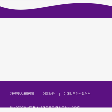
개인정보처리방침
이용약관
이메일무단수집거부
주소
(07251) 서울특별시 영등포구 영신로 166, 319호