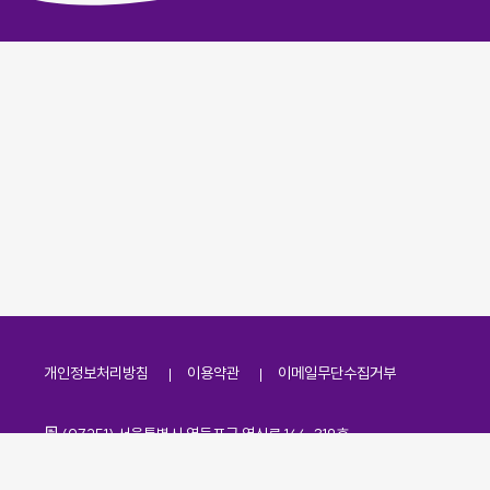
개인정보처리방침
이용약관
이메일무단수집거부
주소
(07251) 서울특별시 영등포구 영신로 166, 319호
전화번호
팩스번호
02-2138-7530
·
02-2138-7533