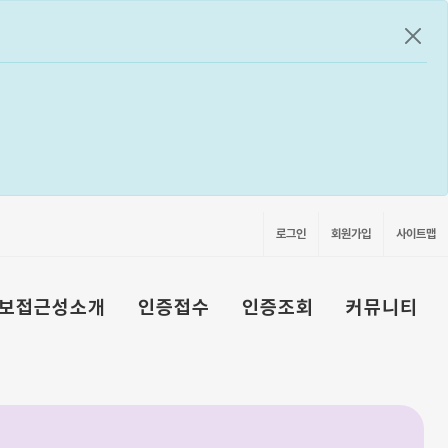
공지
로그인
회원가입
사이트맵
보접근성소개
인증접수
인증조회
커뮤니티