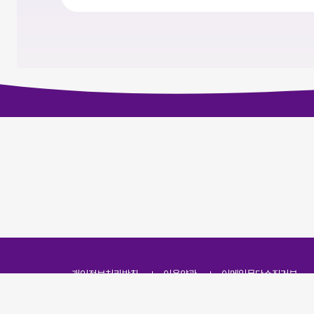
개인정보처리방침
이용약관
이메일무단수집거부
주소
(07251) 서울특별시 영등포구 영신로 166, 319호