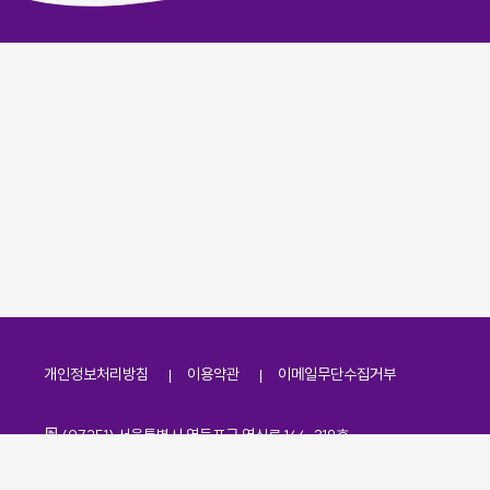
개인정보처리방침
이용약관
이메일무단수집거부
주소
(07251) 서울특별시 영등포구 영신로 166, 319호
전화번호
팩스번호
02-2138-7530
·
02-2138-7533