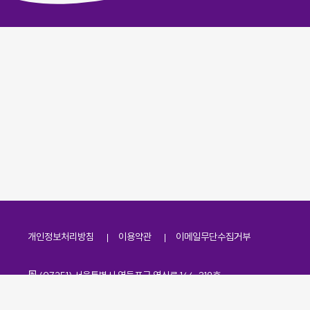
개인정보처리방침
이용약관
이메일무단수집거부
주소
(07251) 서울특별시 영등포구 영신로 166, 319호
전화번호
팩스번호
02-2138-7530
·
02-2138-7533