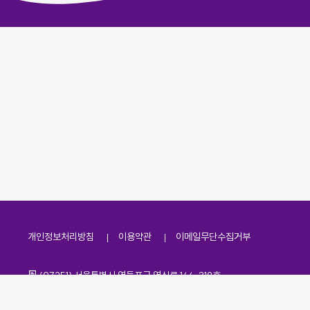
개인정보처리방침
이용약관
이메일무단수집거부
주소
(07251) 서울특별시 영등포구 영신로 166, 319호
전화번호
팩스번호
02-2138-7530
·
02-2138-7533