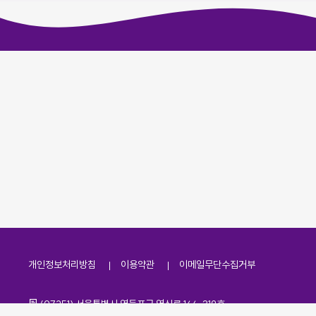
개인정보처리방침
이용약관
이메일무단수집거부
주소
(07251) 서울특별시 영등포구 영신로 166, 319호