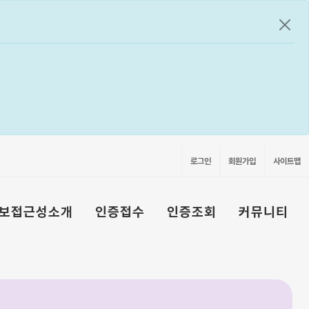
공지
로그인
회원가입
사이트맵
보접근성소개
인증접수
인증조회
커뮤니티