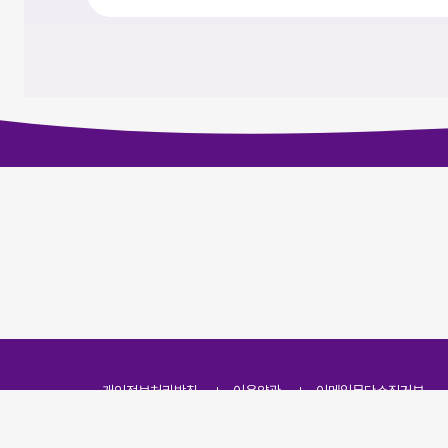
개인정보처리방침
이용약관
이메일무단수집거부
주소
(07251) 서울특별시 영등포구 영신로 166, 319호