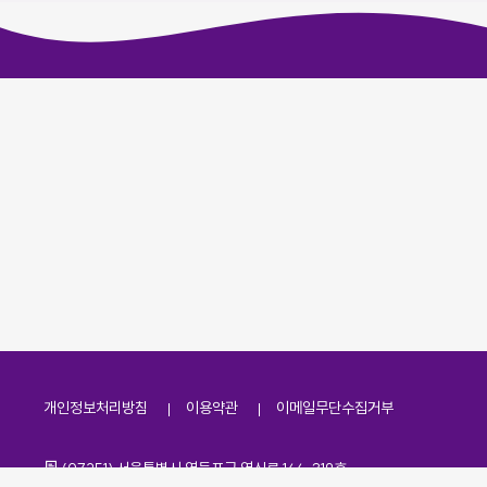
개인정보처리방침
이용약관
이메일무단수집거부
주소
(07251) 서울특별시 영등포구 영신로 166, 319호