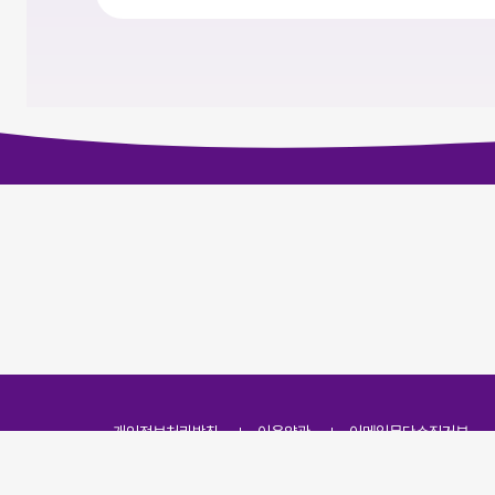
개인정보처리방침
이용약관
이메일무단수집거부
주소
(07251) 서울특별시 영등포구 영신로 166, 319호