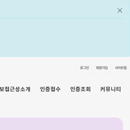
공지
로그인
회원가입
사이트맵
보접근성소개
인증접수
인증조회
커뮤니티