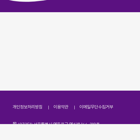
개인정보처리방침
이용약관
이메일무단수집거부
주소
(07251) 서울특별시 영등포구 영신로 166, 319호
전화번호
팩스번호
02-2138-7530
·
02-2138-7533