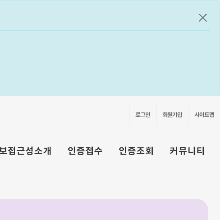
공지
로그인
회원가입
사이트맵
보접근성소개
인증접수
인증조회
커뮤니티