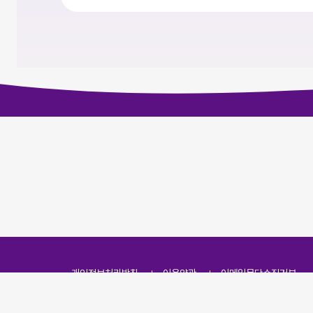
개인정보처리방침
이용약관
이메일무단수집거부
주소
(07251) 서울특별시 영등포구 영신로 166, 319호