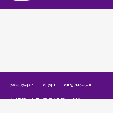
개인정보처리방침
이용약관
이메일무단수집거부
주소
(07251) 서울특별시 영등포구 영신로 166, 319호
전화번호
팩스번호
02-2138-7530
·
02-2138-7533
이메일
kdaa@kdaa.or.kr