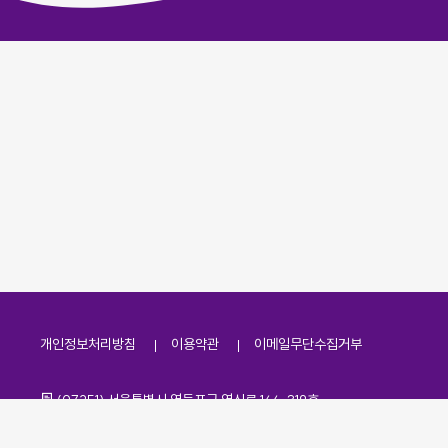
개인정보처리방침
이용약관
이메일무단수집거부
주소
(07251) 서울특별시 영등포구 영신로 166, 319호
전화번호
팩스번호
02-2138-7530
·
02-2138-7533