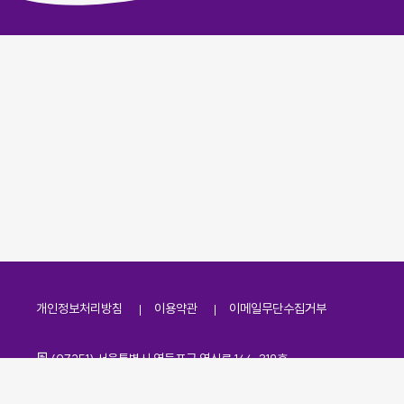
개인정보처리방침
이용약관
이메일무단수집거부
주소
(07251) 서울특별시 영등포구 영신로 166, 319호
전화번호
팩스번호
02-2138-7530
·
02-2138-7533