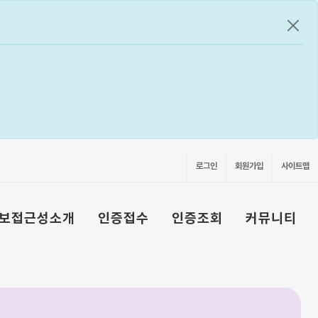
공지
로그인
회원가입
사이트맵
보접근성소개
인증접수
인증조회
커뮤니티