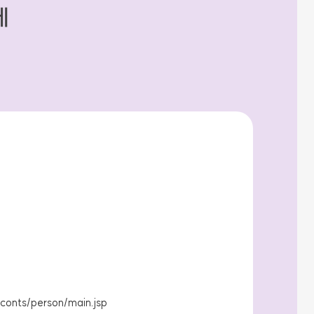
세
conts/person/main.jsp