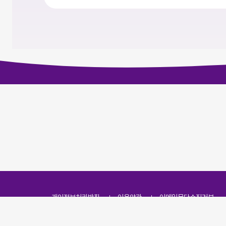
개인정보처리방침
이용약관
이메일무단수집거부
주소
(07251) 서울특별시 영등포구 영신로 166, 319호