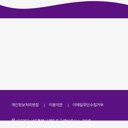
개인정보처리방침
이용약관
이메일무단수집거부
주소
(07251) 서울특별시 영등포구 영신로 166, 319호
전화번호
팩스번호