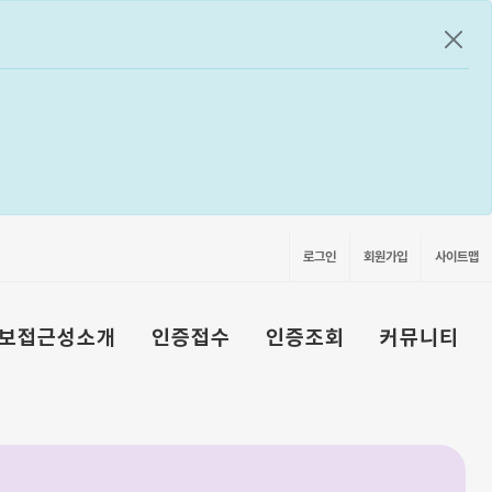
공지
로그인
회원가입
사이트맵
보접근성소개
인증접수
인증조회
커뮤니티