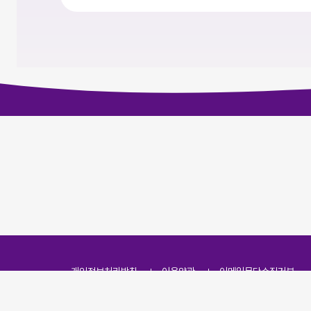
개인정보처리방침
이용약관
이메일무단수집거부
주소
(07251) 서울특별시 영등포구 영신로 166, 319호