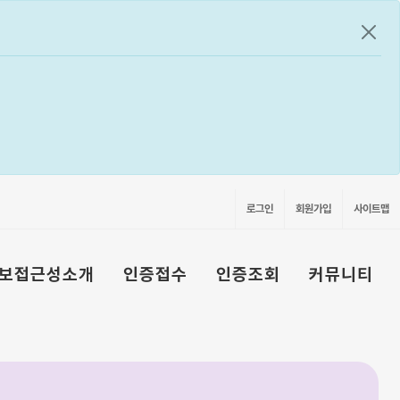
공지
로그인
회원가입
사이트맵
보접근성소개
인증접수
인증조회
커뮤니티