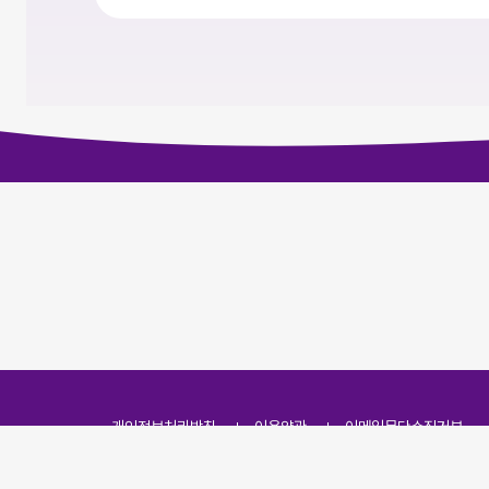
개인정보처리방침
이용약관
이메일무단수집거부
주소
(07251) 서울특별시 영등포구 영신로 166, 319호