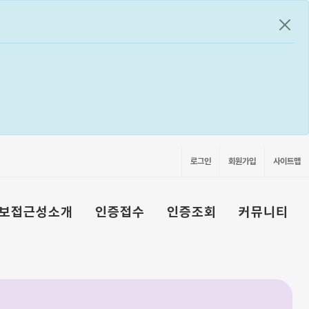
공지
로그인
회원가입
사이트맵
보접근성소개
인증접수
인증조회
커뮤니티