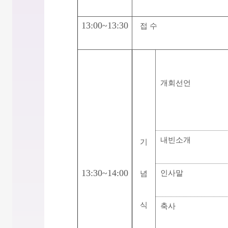
13:00~13:30
접 수
개회선언
내빈소개
기
13:30~14:00
인사말
념
식
축사