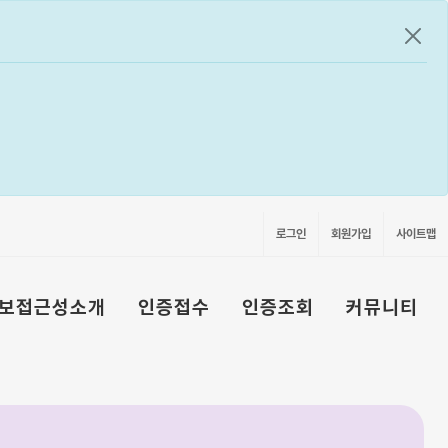
공지
로그인
회원가입
사이트맵
보접근성소개
인증접수
인증조회
커뮤니티