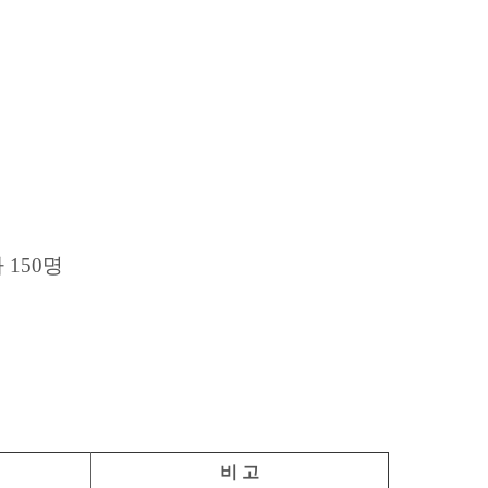
150명
비 고