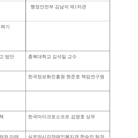
행정안전부 김남석 제1차관
출력기
고 방안
충북대학교 김석일 교수
한국정보화진흥원 현준호 책임연구원
정책
한국마이크로소프트 김명호 상무
재와 미래
실로암시각장애인복지관 한승진 팀장