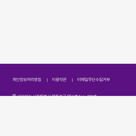
개인정보처리방침
이용약관
이메일무단수집거부
주소
(07251) 서울특별시 영등포구 영신로 166, 319호
전화번호
팩스번호
02-2138-7530
·
02-2138-7533
이메일
kdaa@kdaa.or.kr
Copyrights © KBUWEL All Rights Reserved.