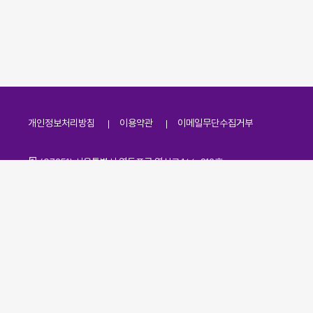
개인정보처리방침
이용약관
이메일무단수집거부
주소
(07251) 서울특별시 영등포구 영신로 166, 319호
전화번호
팩스번호
02-2138-7530
·
02-2138-7533
이메일
kdaa@kdaa.or.kr
Copyrights © KBUWEL All Rights Reserved.