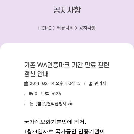
공지사항
HOME > 커뮤니티 >
공지사항
기존 WA인증마크 기간 만료 관련
갱신 안내
작성일:
작성자:
2014-02-14 오후 4:04:43
관리자
댓글수:
조회수:
0
5126
첨부파일:
[첨부]견적신청서.zip
국가정보화기본법에 의거,
1월24일자로 국가공인 인증기관이