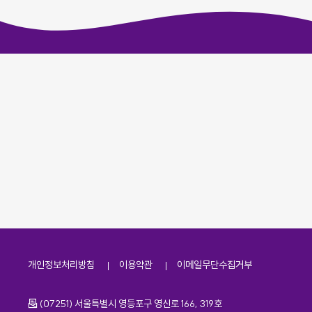
개인정보처리방침
이용약관
이메일무단수집거부
주소
(07251) 서울특별시 영등포구 영신로 166, 319호