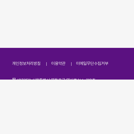
개인정보처리방침
이용약관
이메일무단수집거부
주소
(07251) 서울특별시 영등포구 영신로 166, 319호
전화번호
팩스번호
02-2138-7530
·
02-2138-7533
이메일
kdaa@kdaa.or.kr
Copyrights © KBUWEL All Rights Reserved.