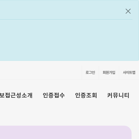
공지
로그인
회원가입
사이트맵
보접근성소개
인증접수
인증조회
커뮤니티