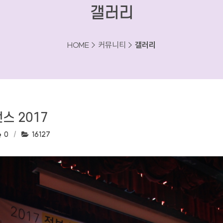
갤러리
HOME > 커뮤니티 >
갤러리
스 2017
댓글수:
조회수:
0
16127