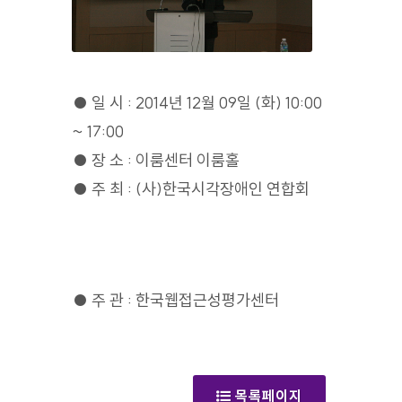
● 일 시 : 2014년 12월 09일 (화) 10:00
~ 17:00
● 장 소 : 이룸센터 이룸홀
● 주 최 : (사)한국시각장애인 연합회
● 주 관 : 한국웹접근성평가센터
(갤러리)
목록페이지