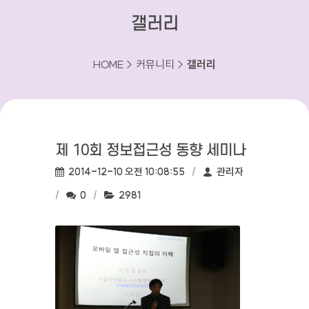
갤러리
HOME > 커뮤니티 >
갤러리
제 10회 정보접근성 동향 세미나
작성일:
작성자:
2014-12-10 오전 10:08:55
관리자
댓글수:
조회수:
0
2981