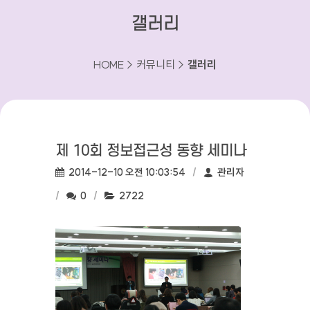
갤러리
HOME > 커뮤니티 >
갤러리
제 10회 정보접근성 동향 세미나
작성일:
작성자:
2014-12-10 오전 10:03:54
관리자
댓글수:
조회수:
0
2722