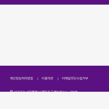
개인정보처리방침
이용약관
이메일무단수집거부
주소
(07251) 서울특별시 영등포구 영신로 166, 319호
전화번호
팩스번호
02-2138-7530
·
02-2138-7533
이메일
kdaa@kdaa.or.kr