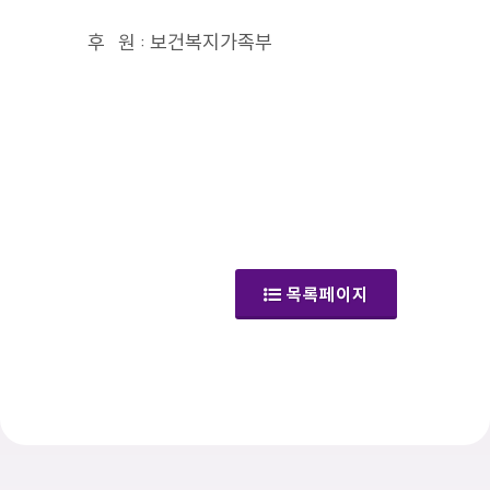
후 원 : 보건복지가족부
(갤러리)
목록페이지