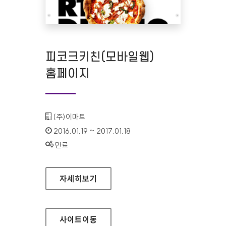
피코크키친(모바일웹)
홈페이지
기관명 :
(주)이마트
인증기간 :
2016.01.19 ~ 2017.01.18
상태 :
만료
피코크키친(모바일웹) 홈페이지
자세히보기
사이트
이동