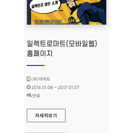
일렉트로마트(모바일웹)
홈페이지
기관명 :
(주)이마트
인증기간 :
2016.01.08 ~ 2017.01.07
상태 :
만료
일렉트로마트(모바일웹) 홈페이지
자세히보기