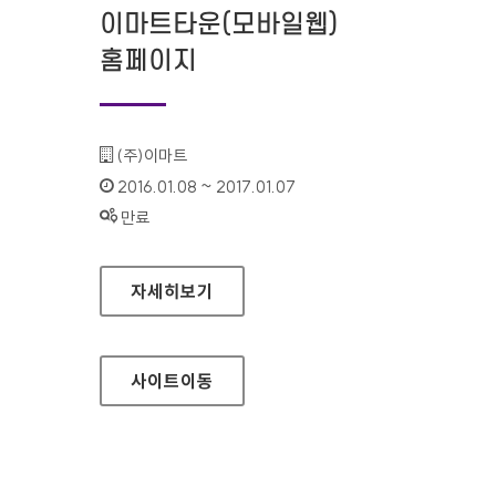
이마트타운(모바일웹)
홈페이지
기관명 :
(주)이마트
인증기간 :
2016.01.08 ~ 2017.01.07
상태 :
만료
이마트타운(모바일웹) 홈페이지
자세히보기
사이트
이동