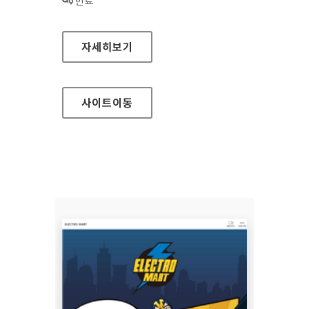
상태 :
만료
완도군청 홈페이지
자세히보기
사이트
이동