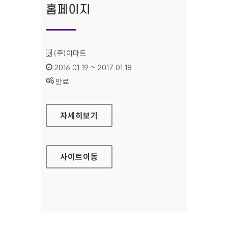
홈페이지
기관명 :
(주)이마트
인증기간 :
2016.01.19 ~ 2017.01.18
상태 :
만료
더라이프(모바일웹) 홈페이지
자세히보기
사이트
이동