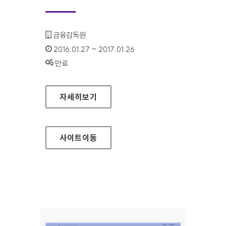
기관명 :
금융감독원
인증기간 :
2016.01.27 ~ 2017.01.26
상태 :
만료
금융감독원 금융상품 통합 비교공시 홈페이지
자세히보기
사이트
이동