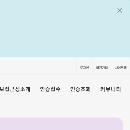
공지
로그인
회원가입
사이트맵
보접근성소개
인증접수
인증조회
커뮤니티