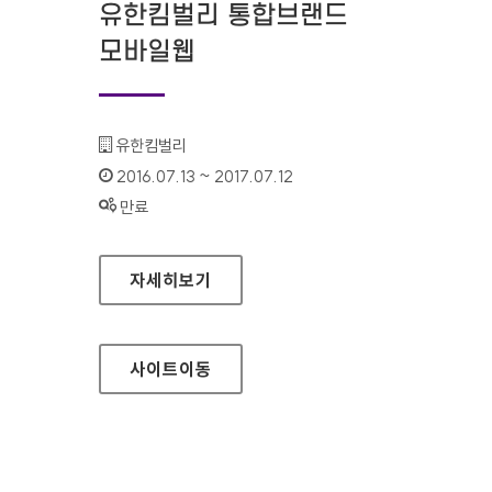
유한킴벌리 통합브랜드
모바일웹
기관명 :
유한킴벌리
인증기간 :
2016.07.13 ~ 2017.07.12
상태 :
만료
유한킴벌리 통합브랜드 모바일웹
자세히보기
사이트
이동