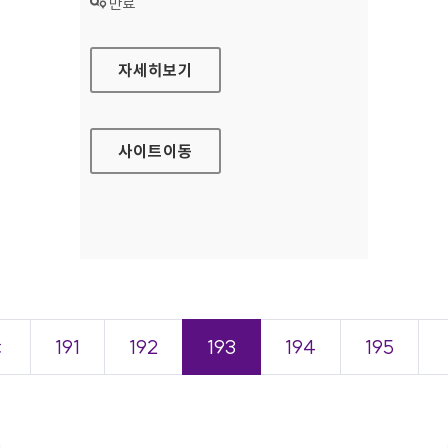
상태 :
만료
카디프손해보험 대표 홈페이지
자세히보기
사이트
이동
＜
191
192
193
194
195