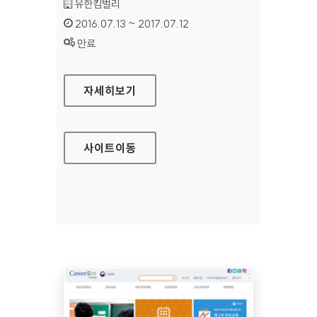
기관명 :
유한킴벌리
인증기간 :
2016.07.13 ~ 2017.07.12
상태 :
만료
유한킴벌리 통합브랜드 대표 홈페이지
자세히보기
사이트
이동