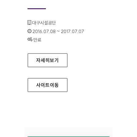
기관명 :
대구시설공단
인증기간 :
2016.07.08 ~ 2017.07.07
상태 :
만료
대구시설공단 이동지원센터 대표 홈페이지
자세히보기
사이트
이동