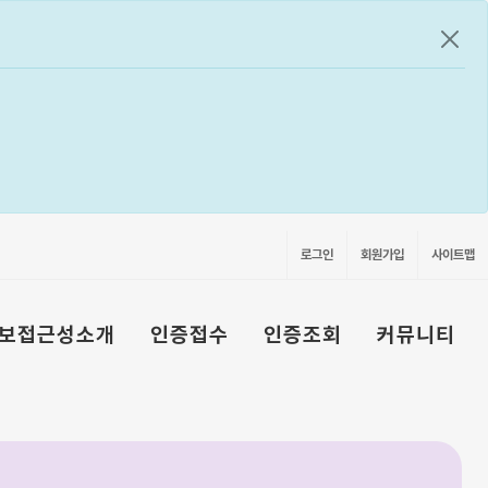
공지
로그인
회원가입
사이트맵
보접근성소개
인증접수
인증조회
커뮤니티