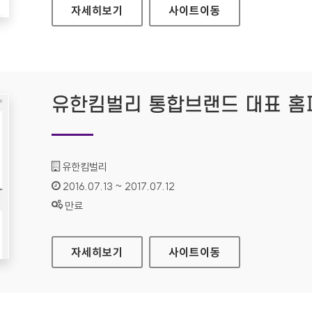
유한킴벌리 통합브랜드 모바일웹
자세히보기
사이트
이동
유한킴벌리 통합브랜드 대표 홈
기관명 :
유한킴벌리
인증기간 :
2016.07.13 ~ 2017.07.12
상태 :
만료
유한킴벌리 통합브랜드 대표 홈페이지
자세히보기
사이트
이동