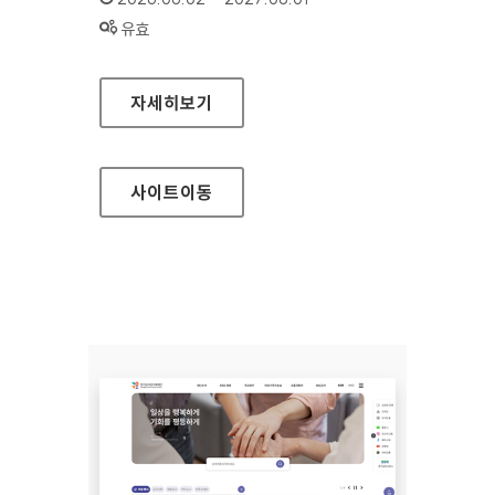
상태 :
유효
국립중앙도서관
자세히보기
사이트
이동