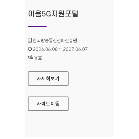
이음5G지원포털
기관명 :
한국방송통신전파진흥원
인증기간 :
2026.06.08 ~ 2027.06.07
상태 :
유효
이음5G지원포털
자세히보기
사이트
이동