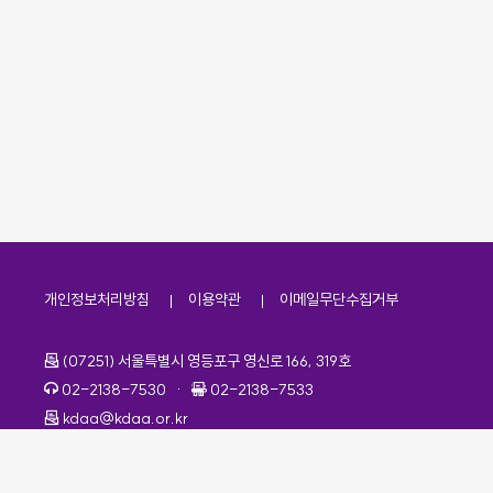
개인정보처리방침
이용약관
이메일무단수집거부
주소
(07251) 서울특별시 영등포구 영신로 166, 319호
전화번호
팩스번호
02-2138-7530
·
02-2138-7533
이메일
kdaa@kdaa.or.kr