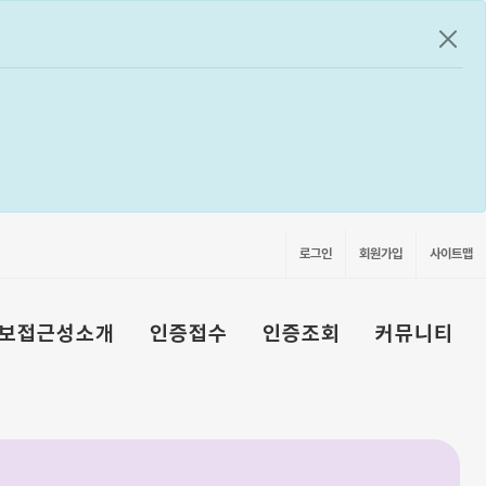
공지
로그인
회원가입
사이트맵
보접근성소개
인증접수
인증조회
커뮤니티