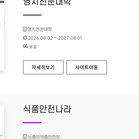
명지전문대학
기관명 :
명지전문대학
인증기간 :
2026.08.02 ~ 2027.08.01
상태 :
유효
명지전문대학
자세히보기
사이트
이동
식품안전나라
기관명 :
식품의약품안전처