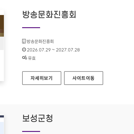
방송문화진흥회
기관명 :
방송문화진흥회
인증기간 :
2026.07.29 ~ 2027.07.28
상태 :
유효
방송문화진흥회
자세히보기
사이트
이동
보성군청