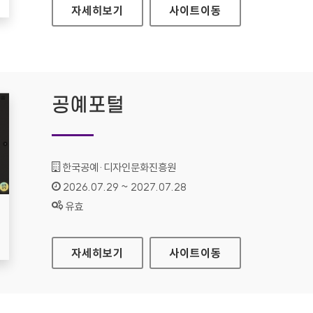
현대HDS
자세히보기
사이트
이동
공예포털
기관명 :
한국공예·디자인문화진흥원
인증기간 :
2026.07.29 ~ 2027.07.28
상태 :
유효
공예포털
자세히보기
사이트
이동