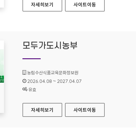
사이버한국외국어대학교
자세히보기
사이트
이동
모두가도시농부
기관명 :
농림수산식품교육문화정보원
인증기간 :
2026.04.08 ~ 2027.04.07
상태 :
유효
모두가도시농부
자세히보기
사이트
이동