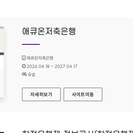
애큐온저축은행
기관명 :
애큐온저축은행
인증기간 :
2026.04.18 ~ 2027.04.17
상태 :
유효
애큐온저축은행
자세히보기
사이트
이동