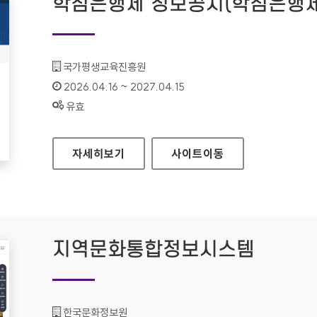
학점은행제 정보공시(학점은행제
기관명 :
국가평생교육진흥원
인증기간 :
2026.04.16 ~ 2027.04.15
상태 :
유효
학점은행제 정보공시(학점은행제 알리미)
자세히보기
사이트
이동
지역문화통합정보시스템
기관명 :
한국문화정보원