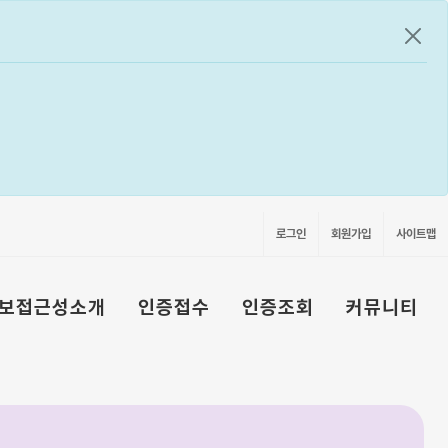
공지
로그인
회원가입
사이트맵
보접근성소개
인증접수
인증조회
커뮤니티