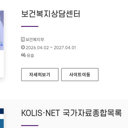
보건복지상담센터
기관명 :
보건복지부
인증기간 :
2026.04.02 ~ 2027.04.01
상태 :
유효
보건복지상담센터
자세히보기
사이트
이동
KOLIS·NET 국가자료종합목록