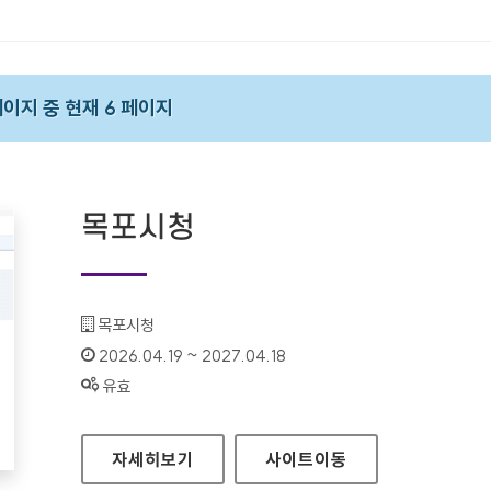
 페이지 중 현재 6 페이지
목포시청
기관명 :
목포시청
인증기간 :
2026.04.19 ~ 2027.04.18
상태 :
유효
목포시청
자세히보기
사이트
이동