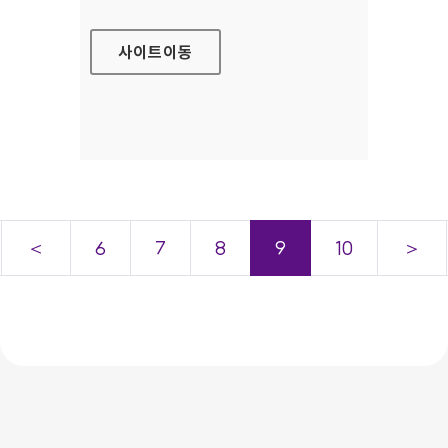
사이트
이동
＜
6
7
8
9
10
＞