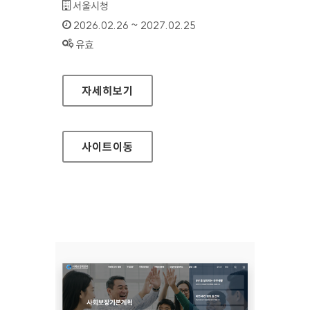
기관명 :
서울시청
인증기간 :
2026.02.26 ~ 2027.02.25
상태 :
유효
서울도시공간포털
자세히보기
사이트
이동