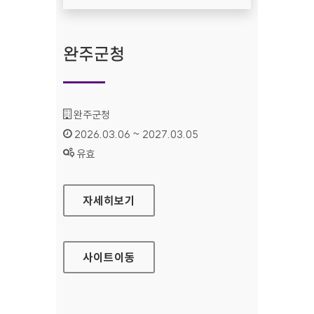
완주군청
기관명 :
완주군청
인증기간 :
2026.03.06 ~ 2027.03.05
상태 :
유효
완주군청
자세히보기
사이트
이동