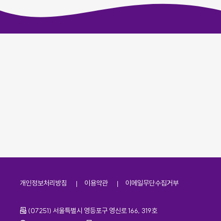
개인정보처리방침
이용약관
이메일무단수집거부
주소
(07251) 서울특별시 영등포구 영신로 166, 319호