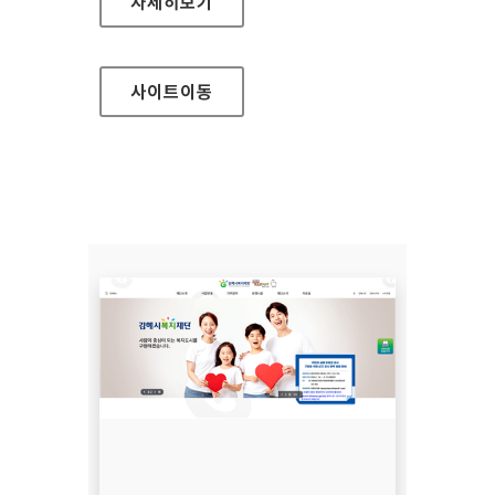
주택도시보증공사
자세히보기
사이트
이동