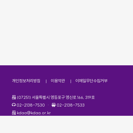
개인정보처리방침
이용약관
이메일무단수집거부
주소
(07251) 서울특별시 영등포구 영신로 166, 319호
전화번호
팩스번호
02-2138-7530
·
02-2138-7533
이메일
kdaa@kdaa.or.kr