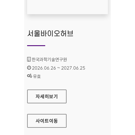
서울바이오허브
기관명 :
한국과학기술연구원
인증기간 :
2026.06.26 ~ 2027.06.25
상태 :
유효
서울바이오허브
자세히보기
사이트
이동