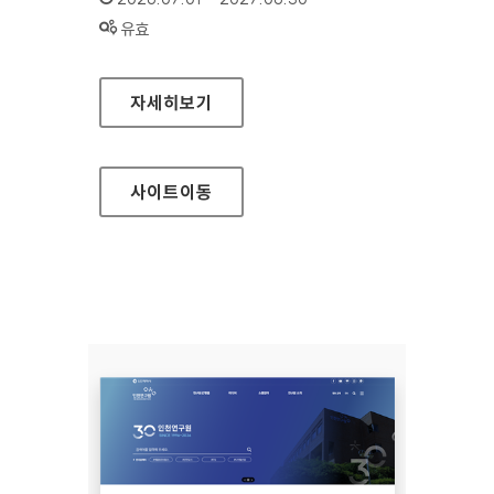
상태 :
유효
백제문화전당
자세히보기
사이트
이동