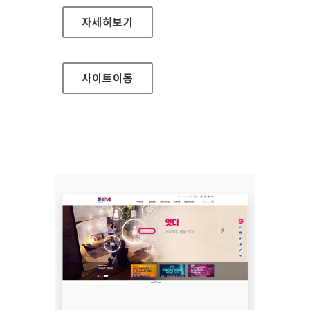
세종예술의전당
자세히보기
사이트
이동