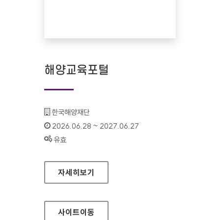
해양교육포털
기관명 :
한국해양재단
인증기간 :
2026.06.28 ~ 2027.06.27
상태 :
유효
해양교육포털
자세히보기
사이트
이동