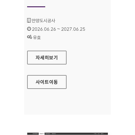
기관명 :
안양도시공사
인증기간 :
2026.06.26 ~ 2027.06.25
상태 :
유효
안양도시공사
자세히보기
사이트
이동