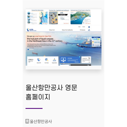
울산항만공사 영문
홈페이지
기관명 :
울산항만공사