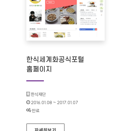
한식세계화공식포털
홈페이지
기관명 :
한식재단
인증기간 :
2016.01.08 ~ 2017.01.07
상태 :
만료
한식세계화공식포털 홈페이지
자세히보기