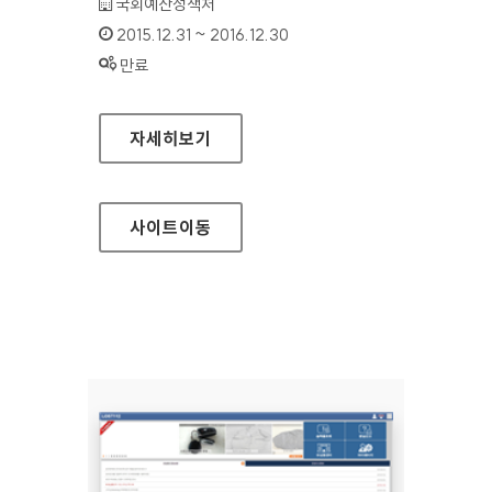
기관명 :
국회예산정책처
인증기간 :
2015.12.31 ~ 2016.12.30
상태 :
만료
국회예산정책처 홈페이지
자세히보기
사이트
이동