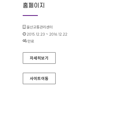
홈페이지
기관명 :
울산교통관리센터
인증기간 :
2015.12.23 ~ 2016.12.22
상태 :
만료
울산교통관리센터 홈페이지
자세히보기
사이트
이동