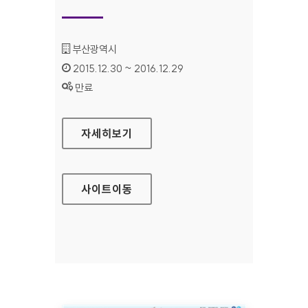
기관명 :
부산광역시
인증기간 :
2015.12.30 ~ 2016.12.29
상태 :
만료
부산스토리텔링원형정보관리시스템 홈페이지
자세히보기
사이트
이동