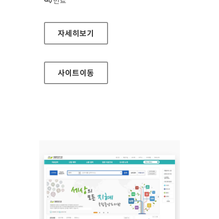
상태 :
만료
지구촌 스마트 여행 홈페이지
자세히보기
사이트
이동