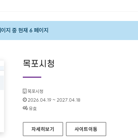
 페이지 중 현재 6 페이지
목포시청
기관명 :
목포시청
인증기간 :
2026.04.19 ~ 2027.04.18
상태 :
유효
목포시청
자세히보기
사이트
이동