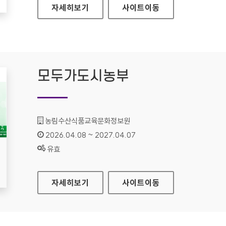
사이버한국외국어대학교
자세히보기
사이트
이동
모두가도시농부
기관명 :
농림수산식품교육문화정보원
인증기간 :
2026.04.08 ~ 2027.04.07
상태 :
유효
모두가도시농부
자세히보기
사이트
이동