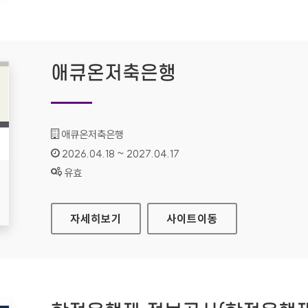
애큐온저축은행
기관명 :
애큐온저축은행
인증기간 :
2026.04.18 ~ 2027.04.17
상태 :
유효
애큐온저축은행
자세히보기
사이트
이동