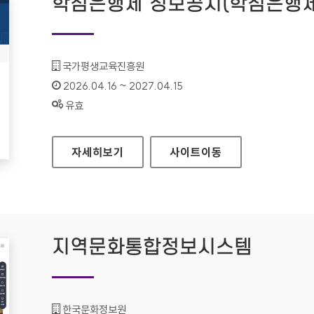
학점은행제 정보공시(학점은행제
기관명 :
국가평생교육진흥원
인증기간 :
2026.04.16 ~ 2027.04.15
상태 :
유효
학점은행제 정보공시(학점은행제 알리미)
자세히보기
사이트
이동
지역문화통합정보시스템
기관명 :
한국문화정보원