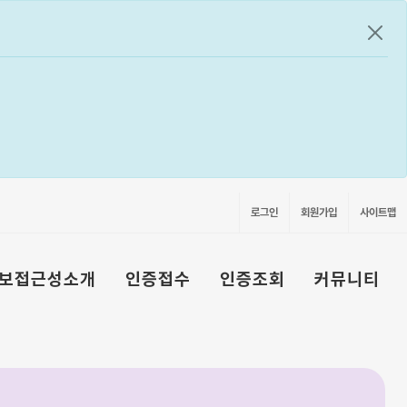
공지
로그인
회원가입
사이트맵
보접근성소개
인증접수
인증조회
커뮤니티