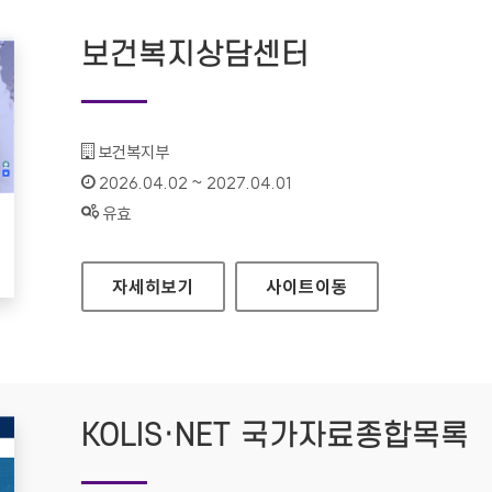
보건복지상담센터
기관명 :
보건복지부
인증기간 :
2026.04.02 ~ 2027.04.01
상태 :
유효
보건복지상담센터
자세히보기
사이트
이동
KOLIS·NET 국가자료종합목록