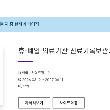
 페이지 중 현재 4 페이지
휴·폐업 의료기관 진료기록보
기관명 :
한국보건의료정보원
인증기간 :
2026.06.12 ~ 2027.06.11
상태 :
유효
휴·폐업 의료기관 진료기록보관시스템
자세히보기
사이트
이동