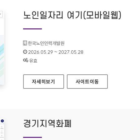
노인일자리 여기(모바일웹)
기관명 :
한국노인인력개발원
인증기간 :
2026.05.29 ~ 2027.05.28
상태 :
유효
노인일자리 여기(모바일웹)
자세히보기
사이트
이동
경기지역화폐