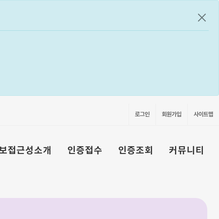
공지
로그인
회원가입
사이트맵
보접근성소개
인증접수
인증조회
커뮤니티