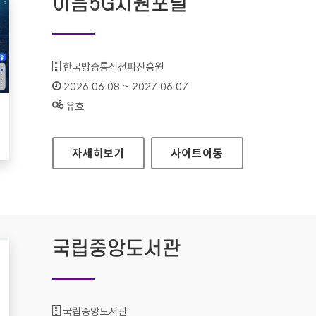
이음5G지원포털
기관명 :
한국방송통신전파진흥원
인증기간 :
2026.06.08 ~ 2027.06.07
상태 :
유효
이음5G지원포털
자세히보기
사이트
이동
국립중앙도서관
기관명 :
국립중앙도서관