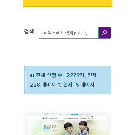
검색
검색옵션
검색
전체 신청 수 : 2279개, 전체
228 페이지 중 현재 15 페이지