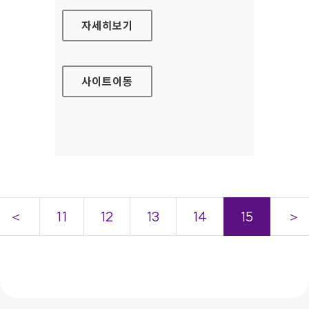
서울시 S-APT 문서공개시스템
자세히보기
사이트
이동
＜
11
12
13
14
15
＞