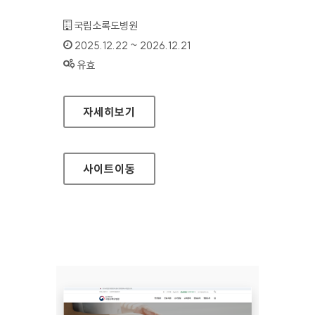
기관명 :
국립소록도병원
인증기간 :
2025.12.22 ~ 2026.12.21
상태 :
유효
국립소록도병원 한센병박물관
자세히보기
사이트
이동