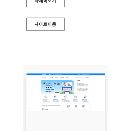
고위공직자범죄수사처
자세히보기
사이트
이동