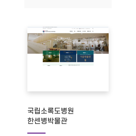
국립소록도병원
한센병박물관