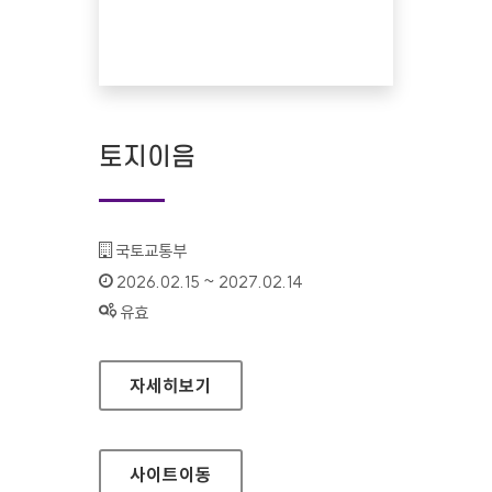
토지이음
기관명 :
국토교통부
인증기간 :
2026.02.15 ~ 2027.02.14
상태 :
유효
토지이음
자세히보기
사이트
이동