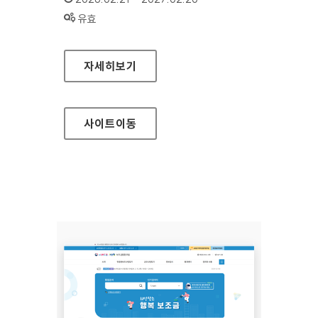
상태 :
유효
국가트라우마센터
자세히보기
사이트
이동