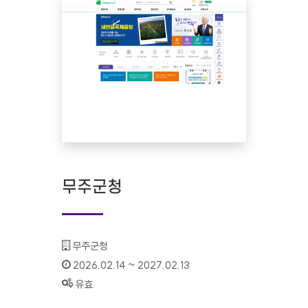
무주군청
기관명 :
무주군청
인증기간 :
2026.02.14 ~ 2027.02.13
상태 :
유효