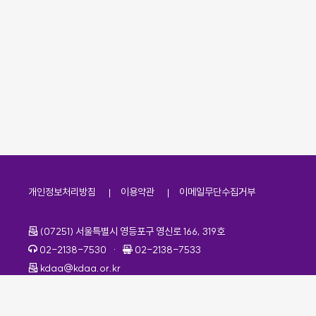
개인정보처리방침
이용약관
이메일무단수집거부
주소
(07251) 서울특별시 영등포구 영신로 166, 319호
전화번호
팩스번호
02-2138-7530
·
02-2138-7533
이메일
kdaa@kdaa.or.kr