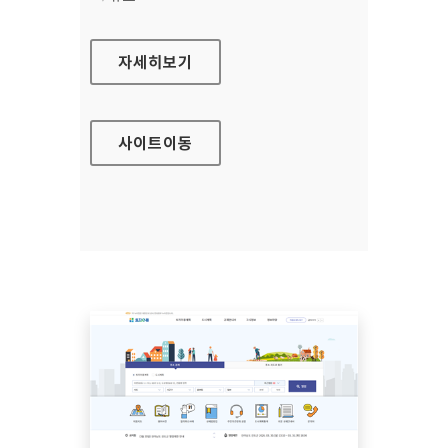
금융규제·법령해석포털
자세히보기
사이트
이동