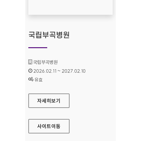
국립부곡병원
기관명 :
국립부곡병원
인증기간 :
2026.02.11 ~ 2027.02.10
상태 :
유효
국립부곡병원
자세히보기
사이트
이동