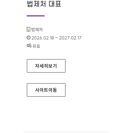
법제처 대표
기관명 :
법제처
인증기간 :
2026.02.18 ~ 2027.02.17
상태 :
유효
법제처 대표
자세히보기
사이트
이동