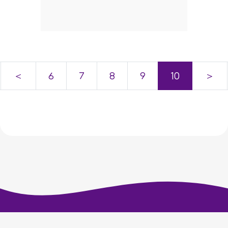
＜
6
7
8
9
10
＞