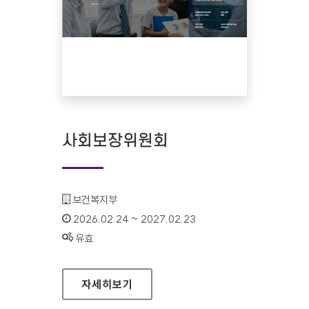
사회보장위원회
기관명 :
보건복지부
인증기간 :
2026.02.24 ~ 2027.02.23
상태 :
유효
사회보장위원회
자세히보기