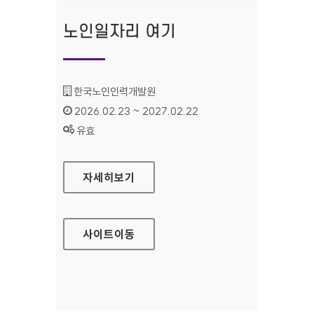
노인일자리 여기
기관명 :
한국노인인력개발원
인증기간 :
2026.02.23 ~ 2027.02.22
상태 :
유효
노인일자리 여기
자세히보기
사이트
이동