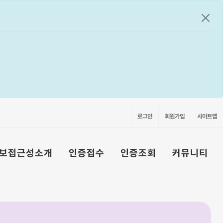
공지
로그인
회원가입
사이트맵
보접근성소개
인증접수
인증조회
커뮤니티