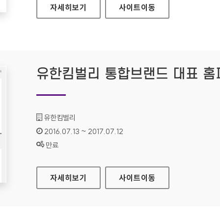
유한킴벌리 통합브랜드 모바일웹
자세히보기
사이트
이동
유한킴벌리 통합브랜드 대표 홈
기관명 :
유한킴벌리
인증기간 :
2016.07.13 ~ 2017.07.12
상태 :
만료
유한킴벌리 통합브랜드 대표 홈페이지
자세히보기
사이트
이동