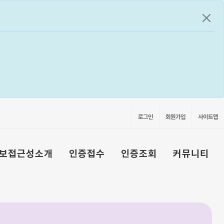
공지
로그인
회원가입
사이트맵
보접근성소개
인증접수
인증조회
커뮤니티