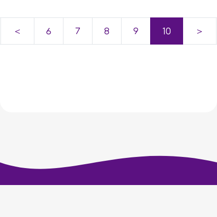
＜
6
7
8
9
10
＞