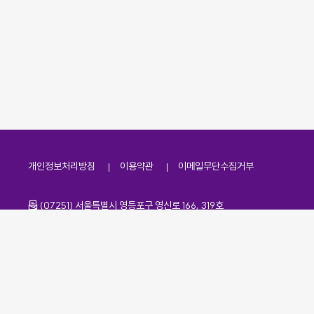
개인정보처리방침
이용약관
이메일무단수집거부
주소
(07251) 서울특별시 영등포구 영신로 166, 319호
전화번호
팩스번호
02-2138-7530
·
02-2138-7533
이메일
kdaa@kdaa.or.kr
Copyrights © KBUWEL All Rights Reserved.